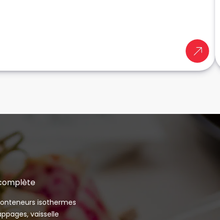
 complète
 conteneurs isothermes
appages, vaisselle