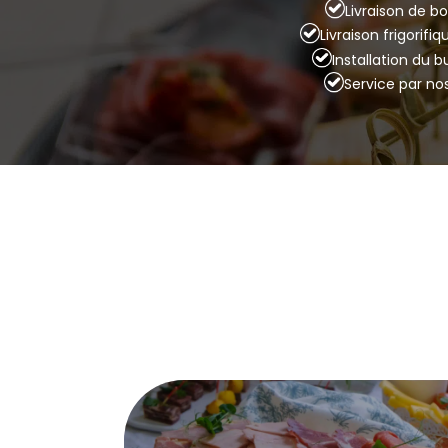
Livraison de bo
Livraison frigorifi
Installation du 
Service par no