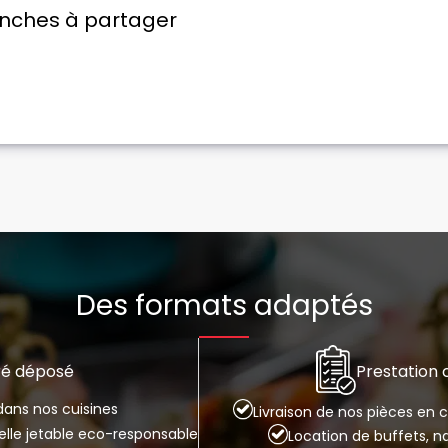
anches à partager
Des formats adaptés
Prestation
ré déposé
ans nos cuisines
Livraison de nos pièces en
selle jetable eco-responsable
Location de buffets, n