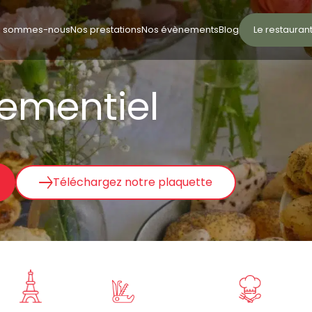
i sommes-nous
Nos prestations
Nos évènements
Blog
Le restauran
nementiel
Téléchargez notre plaquette