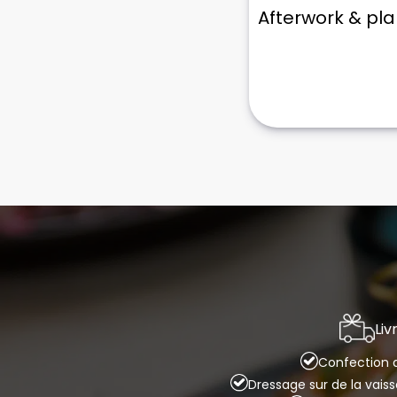
Afterwork & pl
Liv
Confection d
Dressage sur de la vais