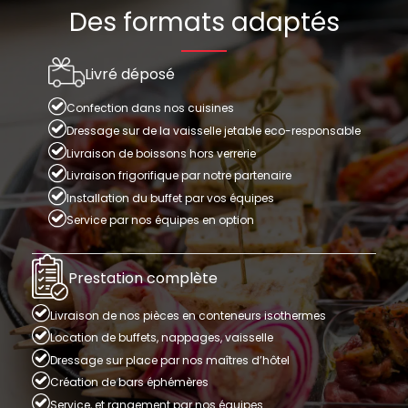
Des formats adaptés
Livré déposé
Confection dans nos cuisines
Dressage sur de la vaisselle jetable eco-responsable
Livraison de boissons hors verrerie
Livraison frigorifique par notre partenaire
Installation du buffet par vos équipes
Service par nos équipes en option
Prestation complète
Livraison de nos pièces en conteneurs isothermes
Location de buffets, nappages, vaisselle
Dressage sur place par nos maîtres d’hôtel
Création de bars éphémères
Service, et rangement par nos équipes