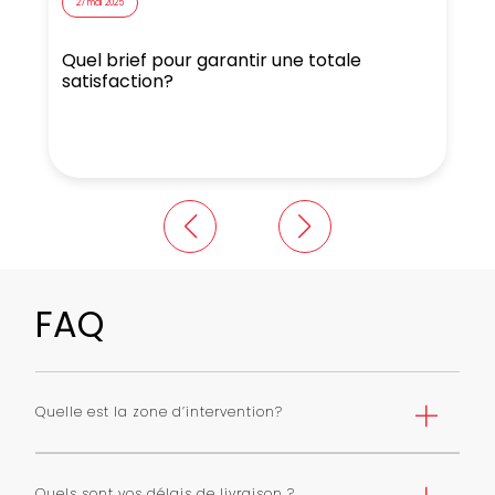
27 mai 2025
Quel brief pour garantir une totale
N
satisfaction?
FAQ
Quelle est la zone d’intervention?
Nous livrons Paris et première couronne selon une grille
de tarifs. Nous pouvons livrer toute l’ile de France avec
Quels sont vos délais de livraison ?