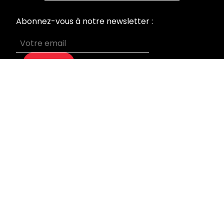
Abonnez-vous à notre newsletter :
S’abonner
MENU
Accueil
Nos prestations
Qui sommes-nous
Devis sur mesure
Blog
Mentions légales
INFORMATIONS
Laboratoire & Bureaux
95 rue du Général Leclerc
92270 Bois Colombes