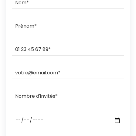
commande.
Ils livrent et ramassent sur des créneaux horaires de 3h,
2h, 1h ou sous rendez-vous.
Les ramasses nocturnes sont également possibles
avec des coûts supplémentaires.