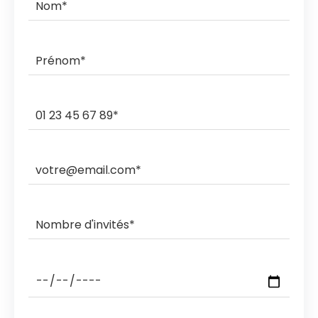
commande.
Ils livrent et ramassent sur des créneaux horaires de 3h,
2h, 1h ou sous rendez-vous.
Les ramasses nocturnes sont également possibles
avec des coûts supplémentaires.