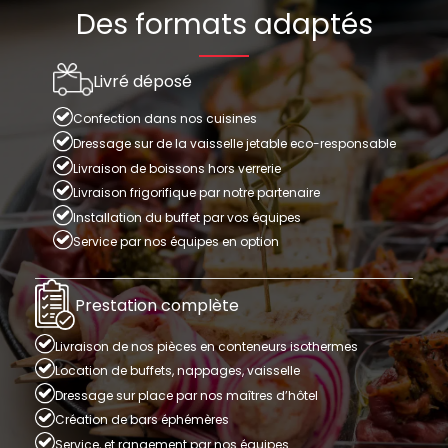
Des formats adaptés
Livré déposé
Confection dans nos cuisines
Dressage sur de la vaisselle jetable eco-responsable
Livraison de boissons hors verrerie
Livraison frigorifique par notre partenaire
Installation du buffet par vos équipes
Service par nos équipes en option
Prestation complète
Livraison de nos pièces en conteneurs isothermes
Location de buffets, nappages, vaisselle
Dressage sur place par nos maîtres d’hôtel
Création de bars éphémères
Service, et rangement par nos équipes