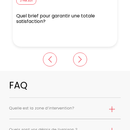
27 mai 2025
Quel brief pour garantir une totale
N
satisfaction?
FAQ
Quelle est la zone d’intervention?
Nous livrons Paris et première couronne selon une grille
de tarifs. Nous pouvons livrer toute l’ile de France avec
Quels sont vos délais de livraison ?