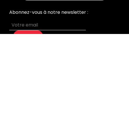
Abonnez-vous à notre newsletter :
S’abonner
MENU
Accueil
Nos prestations
Qui sommes-nous
Devis sur mesure
Blog
Mentions légales
INFORMATIONS
Laboratoire & Bureaux
95 rue du Général Leclerc
92270 Bois Colombes