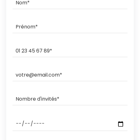
commande.
Ils livrent et ramassent sur des créneaux horaires de 3h,
2h, 1h ou sous rendez-vous.
Les ramasses nocturnes sont également possibles
avec des coûts supplémentaires.