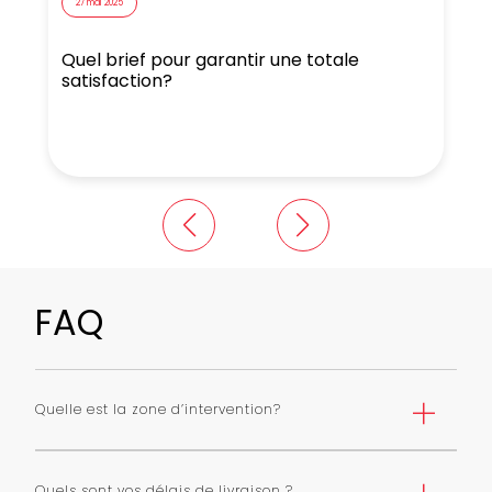
27 mai 2025
Quel brief pour garantir une totale
N
satisfaction?
FAQ
Quelle est la zone d’intervention?
Nous livrons Paris et première couronne selon une grille
de tarifs. Nous pouvons livrer toute l’ile de France avec
Quels sont vos délais de livraison ?