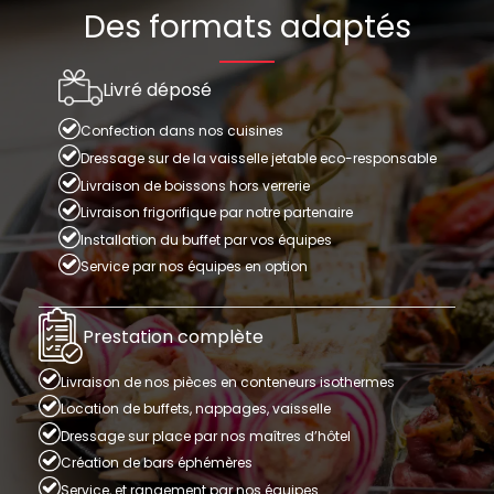
Des formats adaptés
Livré déposé
Confection dans nos cuisines
Dressage sur de la vaisselle jetable eco-responsable
Livraison de boissons hors verrerie
Livraison frigorifique par notre partenaire
Installation du buffet par vos équipes
Service par nos équipes en option
Prestation complète
Livraison de nos pièces en conteneurs isothermes
Location de buffets, nappages, vaisselle
Dressage sur place par nos maîtres d’hôtel
Création de bars éphémères
Service, et rangement par nos équipes