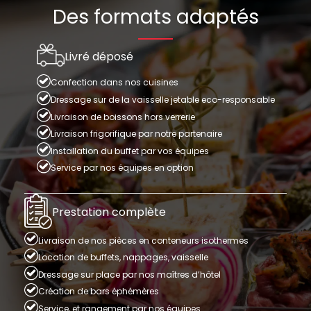
Des formats adaptés
Livré déposé
Confection dans nos cuisines
Dressage sur de la vaisselle jetable eco-responsable
Livraison de boissons hors verrerie
Livraison frigorifique par notre partenaire
Installation du buffet par vos équipes
Service par nos équipes en option
Prestation complète
Livraison de nos pièces en conteneurs isothermes
Location de buffets, nappages, vaisselle
Dressage sur place par nos maîtres d’hôtel
Création de bars éphémères
Service, et rangement par nos équipes