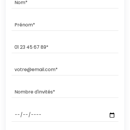
commande.
Ils livrent et ramassent sur des créneaux horaires de 3h,
2h, 1h ou sous rendez-vous.
Les ramasses nocturnes sont également possibles
avec des coûts supplémentaires.