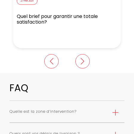
27 mai 2025
Quel brief pour garantir une totale
N
satisfaction?
FAQ
Quelle est la zone d’intervention?
Nous livrons Paris et première couronne selon une grille
de tarifs. Nous pouvons livrer toute l’ile de France avec
Quels sont vos délais de livraison ?