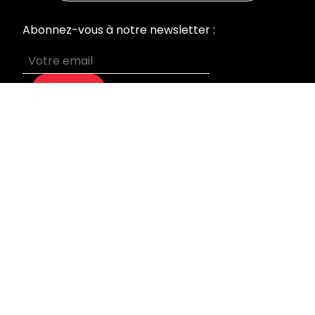
Abonnez-vous à notre newsletter :
S’abonner
MENU
Accueil
Nos prestations
Qui sommes-nous
Devis sur mesure
Blog
Mentions légales
INFORMATIONS
Laboratoire & Bureaux
95 rue du Général Leclerc
92270 Bois Colombes