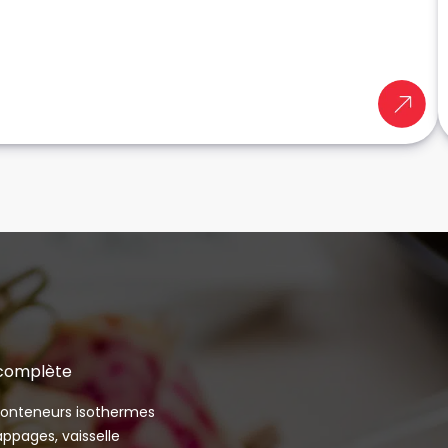
 complète
 conteneurs isothermes
appages, vaisselle