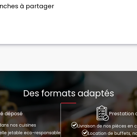
anches à partager
Des formats adaptés
Prestation
ré déposé
ans nos cuisines
Livraison de nos pièces en
selle jetable eco-responsable
Location de buffets, n