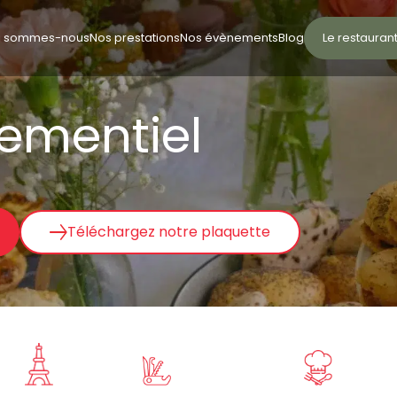
i sommes-nous
Nos prestations
Nos évènements
Blog
Le restauran
nementiel
Téléchargez notre plaquette