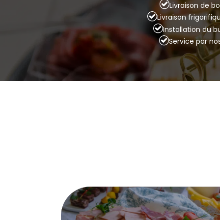
Livraison de bo
Livraison frigorifi
Installation du 
Service par no