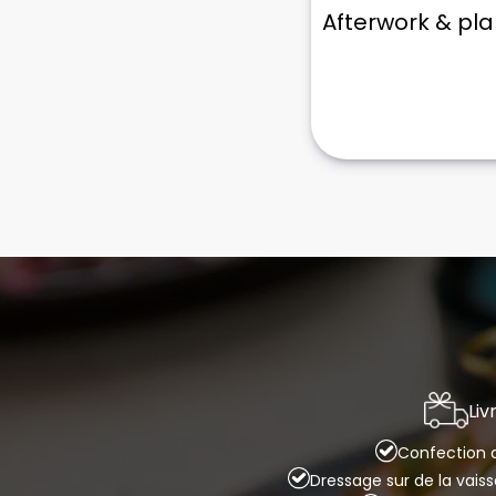
Afterwork & pl
Liv
Confection d
Dressage sur de la vais