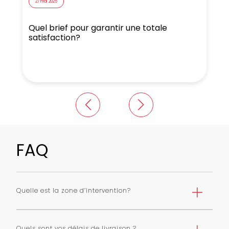
27 mai 2025
Quel brief pour garantir une totale
N
satisfaction?
FAQ
Quelle est la zone d’intervention?
Nous livrons Paris et première couronne selon une grille
de tarifs. Nous pouvons livrer toute l’ile de France avec
Quels sont vos délais de livraison ?