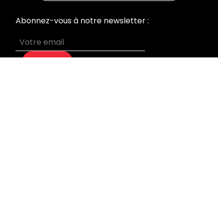
Abonnez-vous à notre newsletter :
S’abonner
MENU
Accueil
Nos prestations
Qui sommes-nous
Devis sur mesure
Blog
Mentions légales
INFORMATIONS
Laboratoire & Bureaux
95 rue du Général Leclerc
92270 Bois Colombes