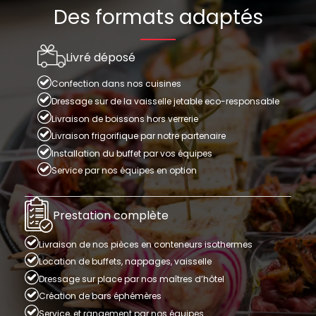
Des formats adaptés
Livré déposé
Confection dans nos cuisines
Dressage sur de la vaisselle jetable eco-responsable
Livraison de boissons hors verrerie
Livraison frigorifique par notre partenaire
Installation du buffet par vos équipes
Service par nos équipes en option
Prestation complète
Livraison de nos pièces en conteneurs isothermes
Location de buffets, nappages, vaisselle
Dressage sur place par nos maîtres d’hôtel
Création de bars éphémères
Service, et rangement par nos équipes