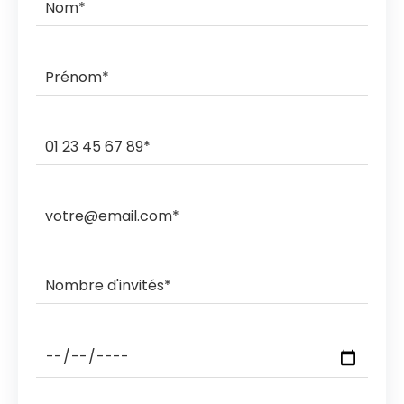
commande.
Ils livrent et ramassent sur des créneaux horaires de 3h,
2h, 1h ou sous rendez-vous.
Les ramasses nocturnes sont également possibles
avec des coûts supplémentaires.