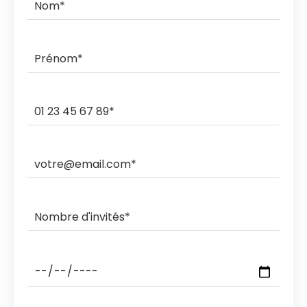
commande.
Ils livrent et ramassent sur des créneaux horaires de 3h,
2h, 1h ou sous rendez-vous.
Les ramasses nocturnes sont également possibles
avec des coûts supplémentaires.