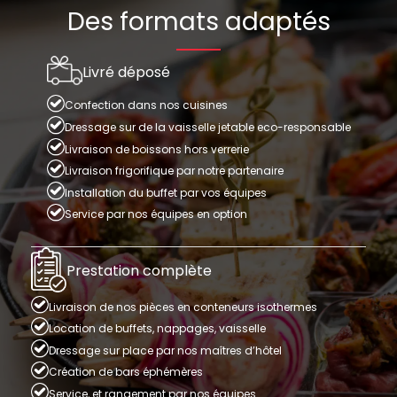
Des formats adaptés
Livré déposé
Confection dans nos cuisines
Dressage sur de la vaisselle jetable eco-responsable
Livraison de boissons hors verrerie
Livraison frigorifique par notre partenaire
Installation du buffet par vos équipes
Service par nos équipes en option
Prestation complète
Livraison de nos pièces en conteneurs isothermes
Location de buffets, nappages, vaisselle
Dressage sur place par nos maîtres d’hôtel
Création de bars éphémères
Service, et rangement par nos équipes