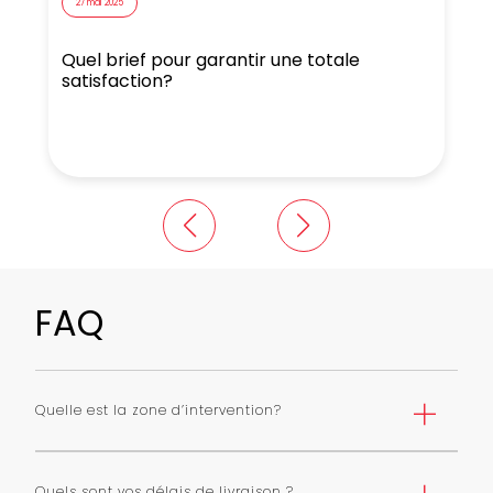
27 mai 2025
Quel brief pour garantir une totale
N
satisfaction?
FAQ
Quelle est la zone d’intervention?
Nous livrons Paris et première couronne selon une grille
de tarifs. Nous pouvons livrer toute l’ile de France avec
Quels sont vos délais de livraison ?