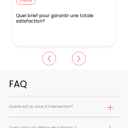
27 mai 2025
Quel brief pour garantir une totale
N
satisfaction?
FAQ
Quelle est la zone d’intervention?
Nous livrons Paris et première couronne selon une grille
de tarifs. Nous pouvons livrer toute l’ile de France avec
Quels sont vos délais de livraison ?