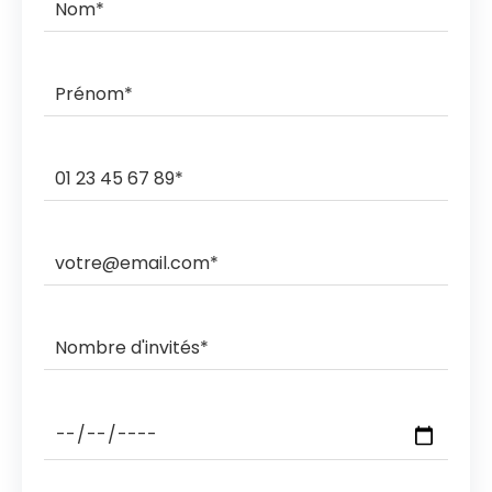
commande.
Ils livrent et ramassent sur des créneaux horaires de 3h,
2h, 1h ou sous rendez-vous.
Les ramasses nocturnes sont également possibles
avec des coûts supplémentaires.