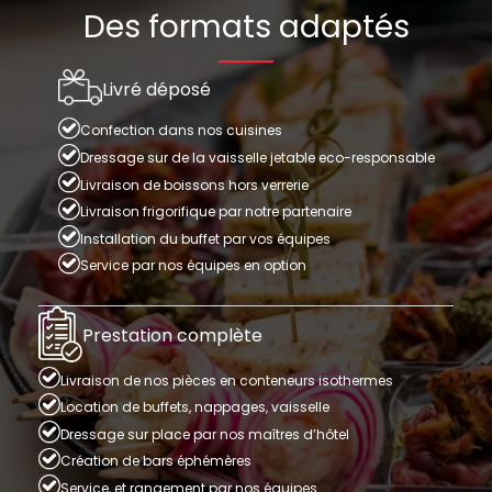
Des formats adaptés
Livré déposé
Confection dans nos cuisines
Dressage sur de la vaisselle jetable eco-responsable
Livraison de boissons hors verrerie
Livraison frigorifique par notre partenaire
Installation du buffet par vos équipes
Service par nos équipes en option
Prestation complète
Livraison de nos pièces en conteneurs isothermes
Location de buffets, nappages, vaisselle
Dressage sur place par nos maîtres d’hôtel
Création de bars éphémères
Service, et rangement par nos équipes