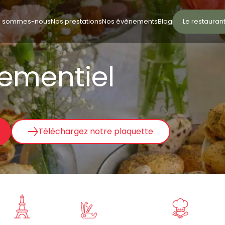
i sommes-nous
Nos prestations
Nos évènements
Blog
Le restauran
nementiel
Téléchargez notre plaquette