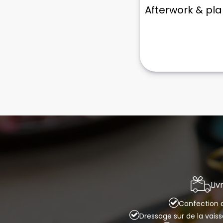
Afterwork & pl
Liv
Confection d
Dressage sur de la vais