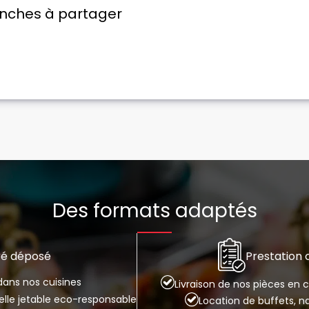
anches à partager
Des formats adaptés
Prestation
ré déposé
ans nos cuisines
Livraison de nos pièces en
selle jetable eco-responsable
Location de buffets, n