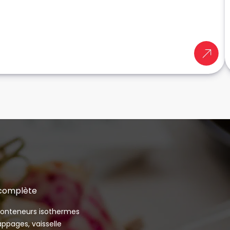
 complète
 conteneurs isothermes
appages, vaisselle