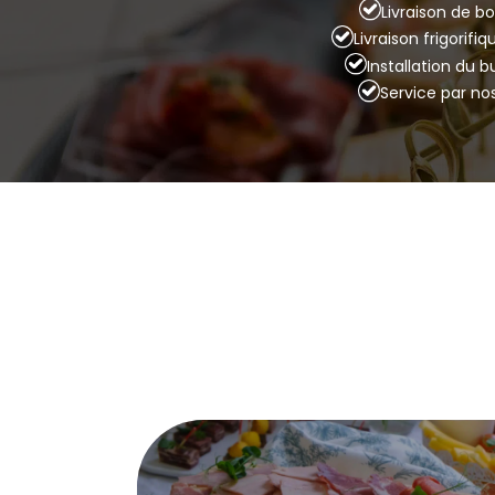
Livraison de bo
Livraison frigorifi
Installation du 
Service par no