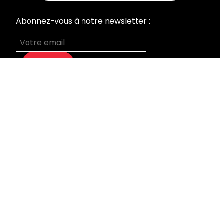
Abonnez-vous à notre newsletter :
S’abonner
MENU
Accueil
Nos prestations
Qui sommes-nous
Devis sur mesure
Blog
Mentions légales
INFORMATIONS
Laboratoire & Bureaux
95 rue du Général Leclerc
92270 Bois Colombes