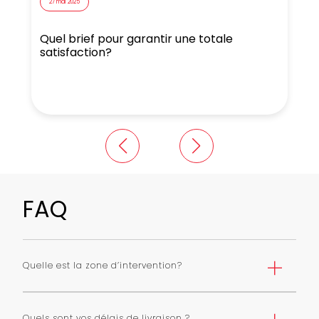
27 mai 2025
Quel brief pour garantir une totale
N
satisfaction?
FAQ
Quelle est la zone d’intervention?
Nous livrons Paris et première couronne selon une grille
de tarifs. Nous pouvons livrer toute l’ile de France avec
Quels sont vos délais de livraison ?