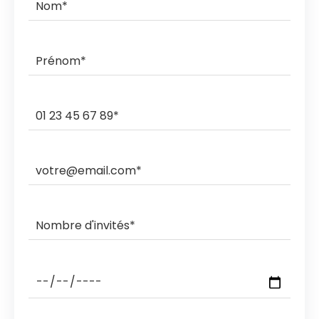
commande.
Ils livrent et ramassent sur des créneaux horaires de 3h,
2h, 1h ou sous rendez-vous.
Les ramasses nocturnes sont également possibles
avec des coûts supplémentaires.