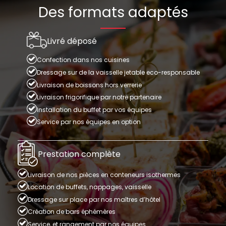
Des formats adaptés
Livré déposé
Confection dans nos cuisines
Dressage sur de la vaisselle jetable eco-responsable
Livraison de boissons hors verrerie
Livraison frigorifique par notre partenaire
Installation du buffet par vos équipes
Service par nos équipes en option
Prestation complète
Livraison de nos pièces en conteneurs isothermes
Location de buffets, nappages, vaisselle
Dressage sur place par nos maîtres d’hôtel
Création de bars éphémères
Service, et rangement par nos équipes