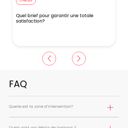
27 mai 2025
Quel brief pour garantir une totale
N
satisfaction?
FAQ
Quelle est la zone d’intervention?
Nous livrons Paris et première couronne selon une grille
de tarifs. Nous pouvons livrer toute l’ile de France avec
Quels sont vos délais de livraison ?