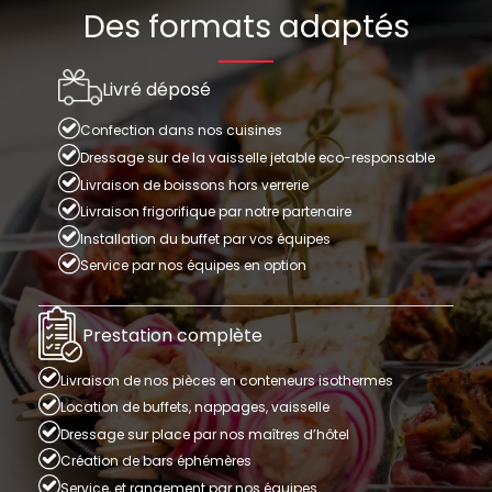
Des formats adaptés
Livré déposé
Confection dans nos cuisines
Dressage sur de la vaisselle jetable eco-responsable
Livraison de boissons hors verrerie
Livraison frigorifique par notre partenaire
Installation du buffet par vos équipes
Service par nos équipes en option
Prestation complète
Livraison de nos pièces en conteneurs isothermes
Location de buffets, nappages, vaisselle
Dressage sur place par nos maîtres d’hôtel
Création de bars éphémères
Service, et rangement par nos équipes