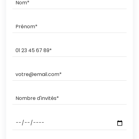
commande.
Ils livrent et ramassent sur des créneaux horaires de 3h,
2h, 1h ou sous rendez-vous.
Les ramasses nocturnes sont également possibles
avec des coûts supplémentaires.