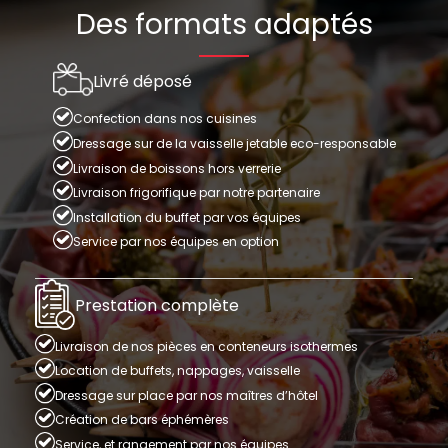
Des formats adaptés
Livré déposé
Confection dans nos cuisines
Dressage sur de la vaisselle jetable eco-responsable
Livraison de boissons hors verrerie
Livraison frigorifique par notre partenaire
Installation du buffet par vos équipes
Service par nos équipes en option
Prestation complète
Livraison de nos pièces en conteneurs isothermes
Location de buffets, nappages, vaisselle
Dressage sur place par nos maîtres d’hôtel
Création de bars éphémères
Service, et rangement par nos équipes