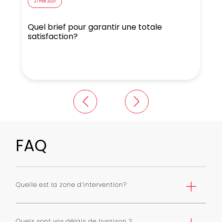
27 mai 2025
Quel brief pour garantir une totale
N
satisfaction?
FAQ
Quelle est la zone d’intervention?
Nous livrons Paris et première couronne selon une grille
de tarifs. Nous pouvons livrer toute l’ile de France avec
Quels sont vos délais de livraison ?