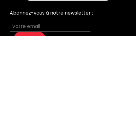
Abonnez-vous à notre newsletter :
S’abonner
MENU
Accueil
Nos prestations
Qui sommes-nous
Devis sur mesure
Blog
Mentions légales
INFORMATIONS
Laboratoire & Bureaux
95 rue du Général Leclerc
92270 Bois Colombes