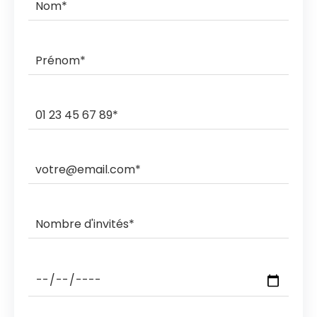
commande.
Ils livrent et ramassent sur des créneaux horaires de 3h,
2h, 1h ou sous rendez-vous.
Les ramasses nocturnes sont également possibles
avec des coûts supplémentaires.