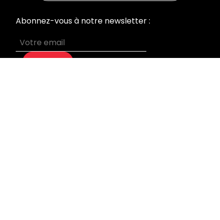
Abonnez-vous à notre newsletter :
S’abonner
MENU
Accueil
Nos prestations
Qui sommes-nous
Devis sur mesure
Blog
Mentions légales
INFORMATIONS
Laboratoire & Bureaux
95 rue du Général Leclerc
92270 Bois Colombes