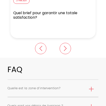
27 mai 2025
Quel brief pour garantir une totale
N
satisfaction?
FAQ
Quelle est la zone d’intervention?
Nous livrons Paris et première couronne selon une grille
de tarifs. Nous pouvons livrer toute l’ile de France avec
Quels sont vos délais de livraison ?