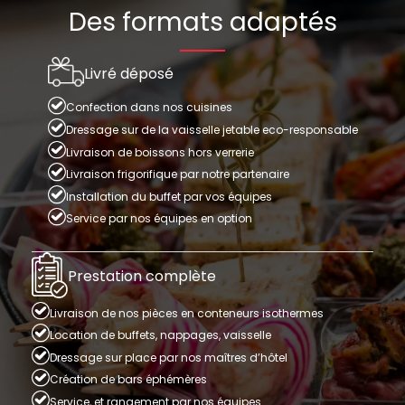
Des formats adaptés
Livré déposé
Confection dans nos cuisines
Dressage sur de la vaisselle jetable eco-responsable
Livraison de boissons hors verrerie
Livraison frigorifique par notre partenaire
Installation du buffet par vos équipes
Service par nos équipes en option
Prestation complète
Livraison de nos pièces en conteneurs isothermes
Location de buffets, nappages, vaisselle
Dressage sur place par nos maîtres d’hôtel
Création de bars éphémères
Service, et rangement par nos équipes