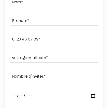
commande.
Ils livrent et ramassent sur des créneaux horaires de 3h,
2h, 1h ou sous rendez-vous.
Les ramasses nocturnes sont également possibles
avec des coûts supplémentaires.