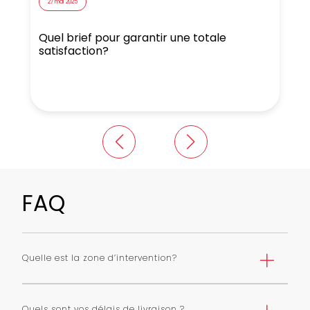
27 mai 2025
Quel brief pour garantir une totale
N
satisfaction?
FAQ
Quelle est la zone d’intervention?
Nous livrons Paris et première couronne selon une grille
de tarifs. Nous pouvons livrer toute l’ile de France avec
Quels sont vos délais de livraison ?