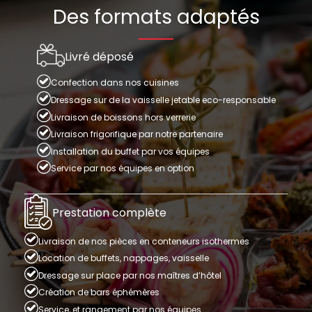
Des formats adaptés
Livré déposé
Confection dans nos cuisines
Dressage sur de la vaisselle jetable eco-responsable
Livraison de boissons hors verrerie
Livraison frigorifique par notre partenaire
Installation du buffet par vos équipes
Service par nos équipes en option
Prestation complète
Livraison de nos pièces en conteneurs isothermes
Location de buffets, nappages, vaisselle
Dressage sur place par nos maîtres d’hôtel
Création de bars éphémères
Service, et rangement par nos équipes