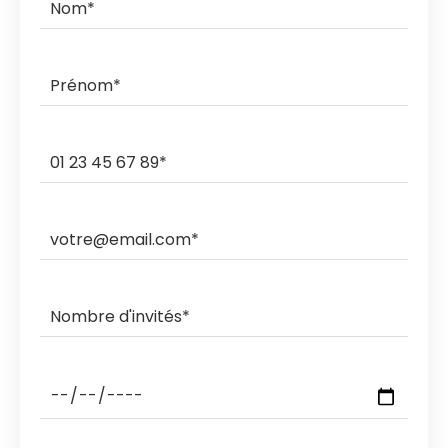
commande.
Ils livrent et ramassent sur des créneaux horaires de 3h,
2h, 1h ou sous rendez-vous.
Les ramasses nocturnes sont également possibles
avec des coûts supplémentaires.