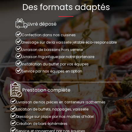
Des formats adaptés
Livré déposé
Confection dans nos cuisines
Dressage sur de la vaisselle jetable eco-responsable
Livraison de boissons hors verrerie
Livraison frigorifique par notre partenaire
Installation du buffet par vos équipes
Service par nos équipes en option
Prestation complète
Livraison de nos pièces en conteneurs isothermes
Location de buffets, nappages, vaisselle
Dressage sur place par nos maîtres d’hôtel
Création de bars éphémères
Service, et rangement par nos équipes