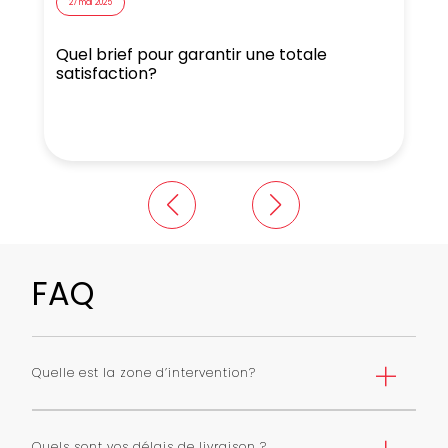
27 mai 2025
Quel brief pour garantir une totale
N
satisfaction?
FAQ
Quelle est la zone d’intervention?
Nous livrons Paris et première couronne selon une grille
de tarifs. Nous pouvons livrer toute l’ile de France avec
Quels sont vos délais de livraison ?