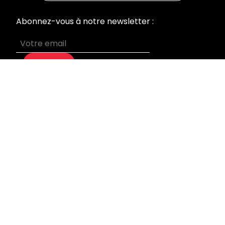
Abonnez-vous à notre newsletter :
S’abonner
MENU
Accueil
Nos prestations
Qui sommes-nous
Devis sur mesure
Blog
Mentions légales
INFORMATIONS
Laboratoire & Bureaux
95 rue du Général Leclerc
92270 Bois Colombes