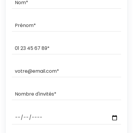
commande.
Ils livrent et ramassent sur des créneaux horaires de 3h,
2h, 1h ou sous rendez-vous.
Les ramasses nocturnes sont également possibles
avec des coûts supplémentaires.