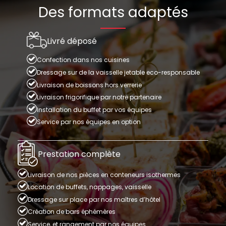
Des formats adaptés
Livré déposé
Confection dans nos cuisines
Dressage sur de la vaisselle jetable eco-responsable
Livraison de boissons hors verrerie
Livraison frigorifique par notre partenaire
Installation du buffet par vos équipes
Service par nos équipes en option
Prestation complète
Livraison de nos pièces en conteneurs isothermes
Location de buffets, nappages, vaisselle
Dressage sur place par nos maîtres d’hôtel
Création de bars éphémères
Service, et rangement par nos équipes