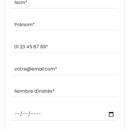
commande.
Ils livrent et ramassent sur des créneaux horaires de 3h,
2h, 1h ou sous rendez-vous.
Les ramasses nocturnes sont également possibles
avec des coûts supplémentaires.