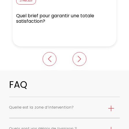
27 mai 2025
Quel brief pour garantir une totale
N
satisfaction?
FAQ
Quelle est la zone d’intervention?
Nous livrons Paris et première couronne selon une grille
de tarifs. Nous pouvons livrer toute l’ile de France avec
Quels sont vos délais de livraison ?