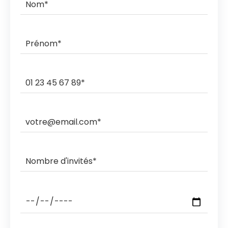
commande.
Ils livrent et ramassent sur des créneaux horaires de 3h,
2h, 1h ou sous rendez-vous.
Les ramasses nocturnes sont également possibles
avec des coûts supplémentaires.