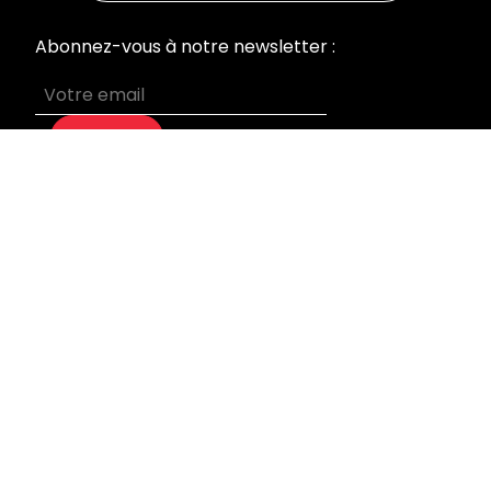
Abonnez-vous à notre newsletter :
S’abonner
MENU
Accueil
Nos prestations
Qui sommes-nous
Devis sur mesure
Blog
Mentions légales
INFORMATIONS
Laboratoire & Bureaux
95 rue du Général Leclerc
92270 Bois Colombes