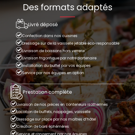
Des formats adaptés
Livré déposé
Confection dans nos cuisines
Dressage sur de la vaisselle jetable eco-responsable
Livraison de boissons hors verrerie
Livraison frigorifique par notre partenaire
Installation du buffet par vos équipes
Service par nos équipes en option
Prestation complète
Livraison de nos pièces en conteneurs isothermes
Location de buffets, nappages, vaisselle
Dressage sur place par nos maîtres d’hôtel
Création de bars éphémères
Service, et rangement par nos équipes