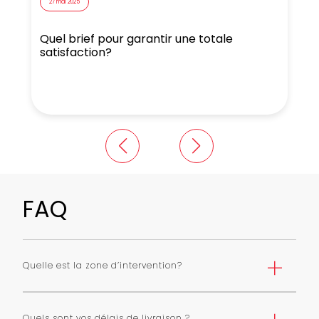
27 mai 2025
Quel brief pour garantir une totale
N
satisfaction?
FAQ
Quelle est la zone d’intervention?
Nous livrons Paris et première couronne selon une grille
de tarifs. Nous pouvons livrer toute l’ile de France avec
Quels sont vos délais de livraison ?